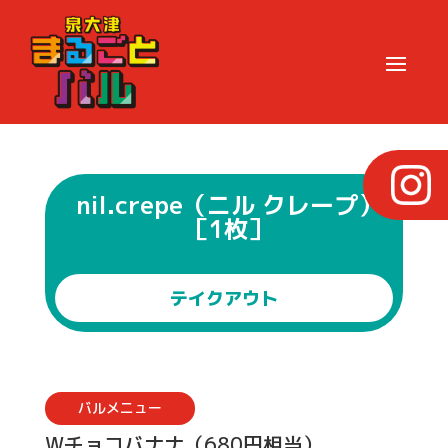
nil.crepe（ニル クレープ）
［1枚］
テイクアウト
バルメニュー
Wチョコバナナ（680円相当）